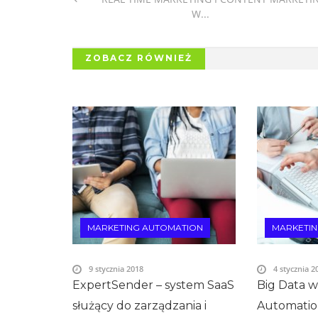
W...
ZOBACZ RÓWNIEŻ
MARKETING AUTOMATION
MARKETI
9 stycznia 2018
4 stycznia 2
ExpertSender – system SaaS
Big Data 
służący do zarządzania i
Automati