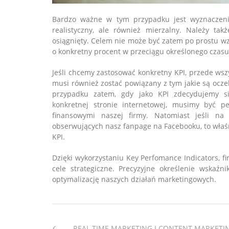
Bardzo ważne w tym przypadku jest wyznaczenie
realistyczny, ale również mierzalny. Należy ta
osiągnięty. Celem nie może być zatem po prostu wz
o konkretny procent w przeciągu określonego czasu
Jeśli chcemy zastosować konkretny KPI, przede wsz
musi również zostać powiązany z tym jakie są ocz
przypadku zatem, gdy jako KPI zdecydujemy s
konkretnej stronie internetowej, musimy być p
finansowymi naszej firmy. Natomiast jeśli n
obserwujących nasz fanpage na Facebooku, to właśn
KPI.
Dzięki wykorzystaniu Key Perfomance Indicators, f
cele strategiczne. Precyzyjne określenie wska
optymalizację naszych działań marketingowych.
REAL TIME MARKETING I CONTENT MARKETI