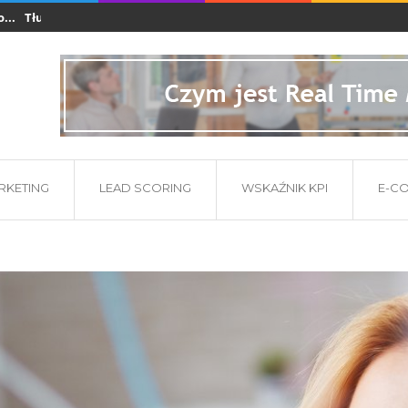
Tłumaczenia dla branży e-commerce i startupów...
Co powinna zawier
ARKETING
LEAD SCORING
WSKAŹNIK KPI
E-C