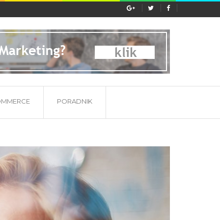
ać etykieta substancji...
OMMERCE
PORADNIK