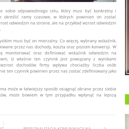
 sobie odpowiedniego celu, który musi być konkretny i
kże określić ramy czasowe, w których powinien on zostać
rost odwiedzin na stronie, ale na przykład wzrost odwiedzin
.
ystkim musi być on mierzalny. Co więcej, wybrany wskaźnik,
ekiwane przez nas dochody, koszta oraz poziom konwersji. W
ię monitorować oraz definiować wskaźnik odwiedzin na
ewni, iż właśnie ten czynnik jest powiązany z wynikami
a wzrost dochodów firmy wpływa chociażby liczba osób
ie ten czynnik powinien przez nas zostać zdefiniowany jako
irma może w łatwiejszy sposób osiągnąć obrane przez siebie
źników, może bowiem w tym przypadku wpłynąć na lepszą
NG
PERSONALIZACJA KOMUNIKACJI NA...