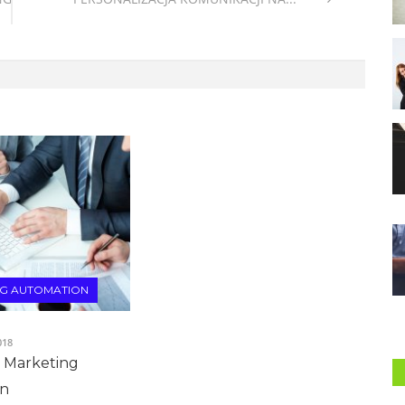
NG AUTOMATION
018
w Marketing
on