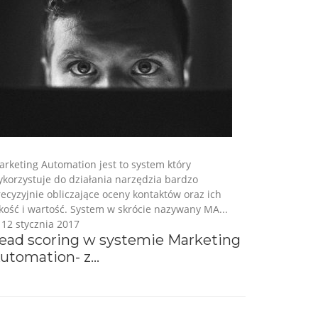
rketing Automation jest to system który
korzystuje do działania narzędzia bardzo
ecyzyjnie obliczające oceny kontaktów oraz ich
kość i wartość. System w skrócie nazywany MA...
12 stycznia 2017
ead scoring w systemie Marketing
utomation- z...