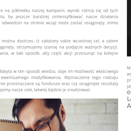
że na półmetku naszej kampanii, wyniki różnią się od tych
o, by jeszcze bardziej zintensyfikować nasze działania
odwiedzin na stronie wciąż może zostać osiągnięty, mimo
 można dostrzec, iż założony sobie wcześniej cel, a zatem
iągnięty, otrzymujemy szansę na podjęcie ważnych decyzji.
nia, w taki sposób, aby część akcji przesunąć na kolejne
Ma
zdobyta w ten sposób wiedza, daje im możliwość właściwego
wy
h ewentualnego modyfikowania. Wyznaczenie tego rodzaju
pr
ie przeznaczane są fundusze oraz czy osiągnięte rezultaty
ja
ujemy nasze cele, łatwiej będzie je zrealizować.
L
A