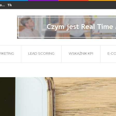
Tłumaczenia dla branży e-commerce i startupów...
Co powinna zawier
ARKETING
LEAD SCORING
WSKAŹNIK KPI
E-C