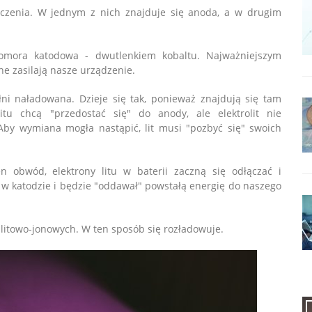
zczenia. W jednym z nich znajduje się anoda, a w drugim
omora katodowa - dwutlenkiem kobaltu. Najważniejszym
one zasilają nasze urządzenie.
ełni naładowana. Dzieje się tak, ponieważ znajdują się tam
itu chcą "przedostać się" do anody, ale elektrolit nie
by wymiana mogła nastąpić, lit musi "pozbyć się" swoich
n obwód, elektrony litu w baterii zaczną się odłączać i
e w katodzie i będzie "oddawał" powstałą energię do naszego
 litowo-jonowych. W ten sposób się rozładowuje.