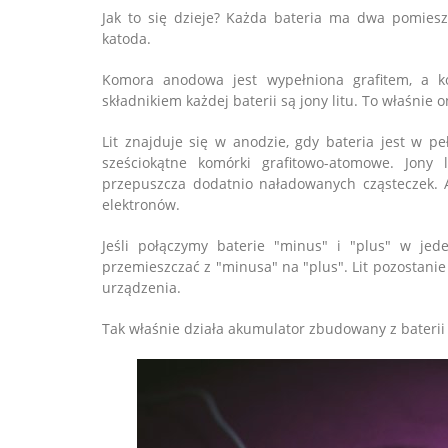
Jak to się dzieje? Każda bateria ma dwa pomies
katoda.
Komora anodowa jest wypełniona grafitem, a k
składnikiem każdej baterii są jony litu. To właśnie 
Lit znajduje się w anodzie, gdy bateria jest w p
sześciokątne komórki grafitowo-atomowe. Jony l
przepuszcza dodatnio naładowanych cząsteczek. A
elektronów.
Jeśli połączymy baterie "minus" i "plus" w jede
przemieszczać z "minusa" na "plus". Lit pozostani
urządzenia.
Tak właśnie działa akumulator zbudowany z baterii