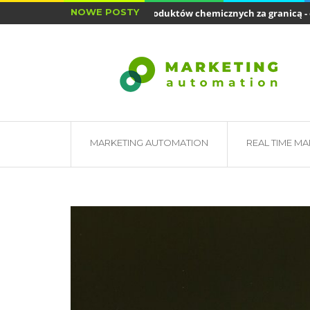
NOWE POSTY
Sprzedaż produktów chemicznych za granicą - o...
Jak mogę naładować baterię smartfona, aby...
MARKETING AUTOMATION
REAL TIME M