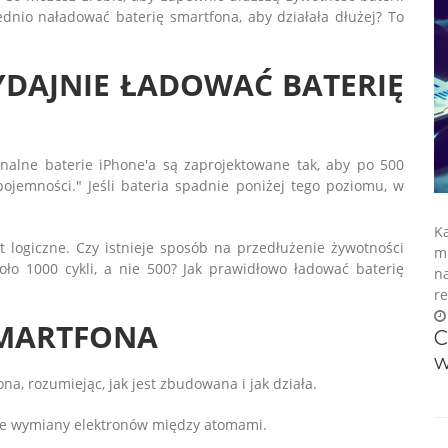
dnio naładować baterię smartfona, aby działała dłużej? To
YDAJNIE ŁADOWAĆ BATERIĘ
inalne baterie iPhone'a są zaprojektowane tak, aby po 500
ojemności." Jeśli bateria spadnie poniżej tego poziomu, w
Ka
t logiczne. Czy istnieje sposób na przedłużenie żywotności
mu
ło 1000 cykli, a nie 500? Jak prawidłowo ładować baterię
na
re
SMARTFONA
C
w
a, rozumiejąc, jak jest zbudowana i jak działa.
zie wymiany elektronów między atomami.