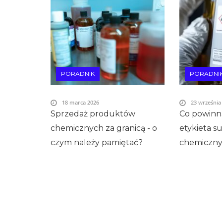
PORADNIK
PORADNI
18 marca 2026
23 września
Sprzedaż produktów
Co powinn
chemicznych za granicą - o
etykieta su
czym należy pamiętać?
chemiczn