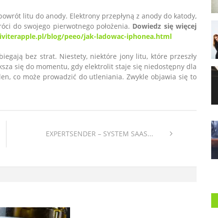
powrót litu do anody. Elektrony przepłyną z anody do katody,
róci do swojego pierwotnego położenia.
Dowiedz się więcej
/iviterapple.pl/blog/peeo/jak-ladowac-iphonea.html
egają bez strat. Niestety, niektóre jony litu, które przeszły
ksza się do momentu, gdy elektrolit staje się niedostępny dla
tlen, co może prowadzić do utleniania. Zwykle objawia się to
EXPERTSENDER – SYSTEM SAAS...