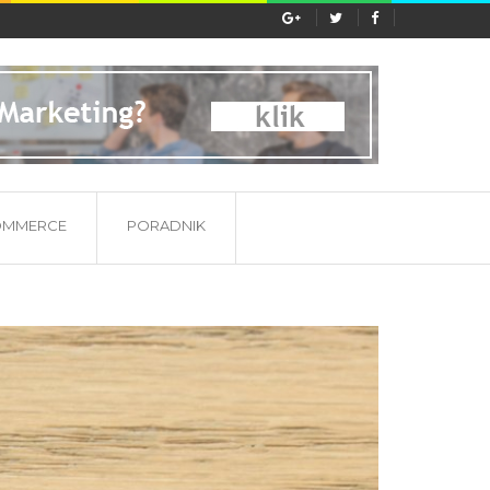
ać etykieta substancji...
OMMERCE
PORADNIK