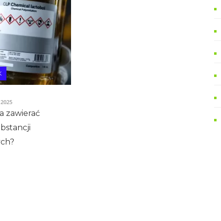
K
 2025
a zawierać
bstancji
ych?