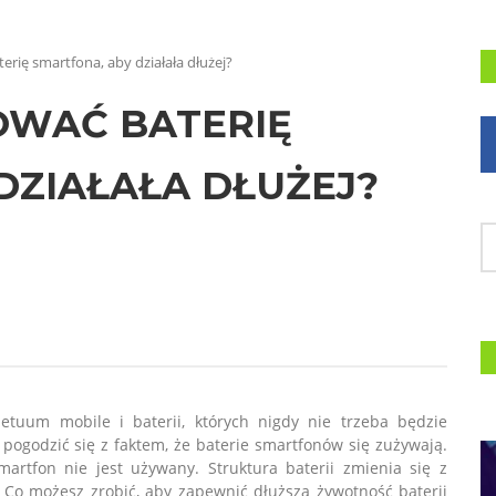
rię smartfona, aby działała dłużej?
OWAĆ BATERIĘ
DZIAŁAŁA DŁUŻEJ?
tuum mobile i baterii, których nigdy nie trzeba będzie
ogodzić się z faktem, że baterie smartfonów się zużywają.
rtfon nie jest używany. Struktura baterii zmienia się z
 Co możesz zrobić, aby zapewnić dłuższą żywotność baterii