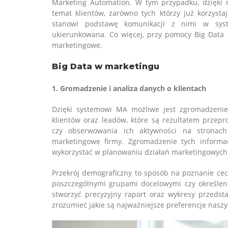
Marketing Automation. W tym przypadku, dzięki n
temat klientów, zarówno tych którzy już korzysta
stanowi podstawę komunikacji z nimi w syst
ukierunkowana. Co więcej, przy pomocy Big Dat
marketingowe.
Big Data w marketingu
1. Gromadzenie i analiza danych o klientach
Dzięki systemowi MA możliwe jest zgromadzeni
klientów oraz leadów, które są rezultatem przep
czy obserwowania ich aktywności na stronach 
marketingowe firmy. Zgromadzenie tych informa
wykorzystać w planowaniu działań marketingowych
Przekrój demograficzny to sposób na poznanie cec
poszczególnymi grupami docelowymi czy określeni
stworzyć precyzyjny raport oraz wykresy przedsta
zrozumieć jakie są najważniejsze preferencje naszy