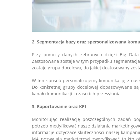
2. Segmentacja bazy oraz spersonalizowana komu
Przy pomocy danych zebranych dzięki Big Data m
Zastosowana zostaje w tym przypadku segmentacja, 
zostaje grupa docelowa, do jakiej dostosowany zost
W ten sposób personalizujemy komunikację z naszy
Do konkretnej grupy docelowej dopasowywane są t
kanału komunikacji i czasu ich przesyłania.
3. Raportowanie oraz KPI
Monitorując realizację poszczególnych zadań p
potrzeb modyfikować nasze działania marketingow
informacje dotyczące skuteczności naszej kampan
MA pozwalają marketerowi zweryfikować to kto otw