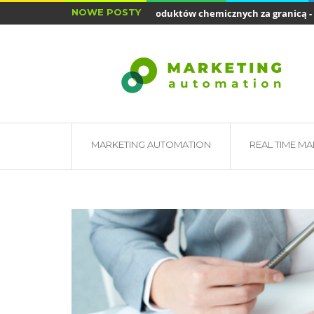
NOWE POSTY
Sprzedaż produktów chemicznych za granicą - o...
Jak mogę naładować baterię smartfona, aby...
MARKETING AUTOMATION
REAL TIME M