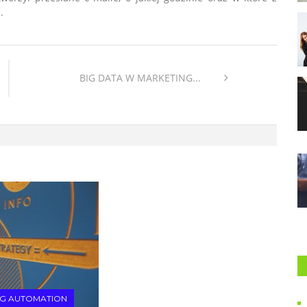
.
BIG DATA W MARKETING...
NG AUTOMATION