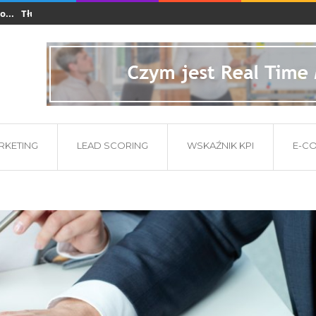
Tłumaczenia dla branży e-commerce i startupów...
Co powinna zawier
ARKETING
LEAD SCORING
WSKAŹNIK KPI
E-C