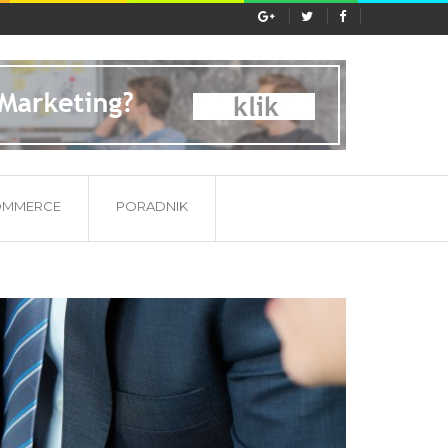
ać etykieta substancji...
OMMERCE
PORADNIK