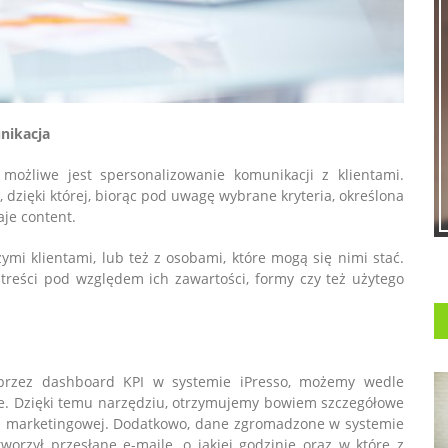
nikacja
ożliwe jest spersonalizowanie komunikacji z klientami.
dzięki której, biorąc pod uwagę wybrane kryteria, określona
aje content.
mi klientami, lub też z osobami, które mogą się nimi stać.
reści pod względem ich zawartości, formy czy też użytego
oprzez dashboard KPI w systemie iPresso, możemy wedle
e. Dzięki temu narzędziu, otrzymujemy bowiem szczegółowe
ii marketingowej. Dodatkowo, dane zgromadzone w systemie
orzył przesłane e-maile, o jakiej godzinie oraz w które z