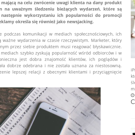
 mającą na celu zwrócenie uwagi klienta na dany produkt
 on na uważnym śledzeniu bieżących wydarzeń, które są
następnie wykorzystaniu ich popularności do promocji
klamy określa się również jako newsjacking.
ze podczas komunikacji w mediach społecznościowych, ich
ą ważne wydarzenia w czasie rzeczywistym. Marketer, który
anym przez siebie produktem musi reagować błyskawicznie.
 w mediach szybko zyskują popularność wśród odbiorców i w
onieczna jest dobra znajomość klientów, ich poglądów i
ała dobrze odebrana i nie została uznana za niestosowną.
i
enie lepszej relacji z obecnymi klientami i przyciągnięcie
k
ś
mo
C