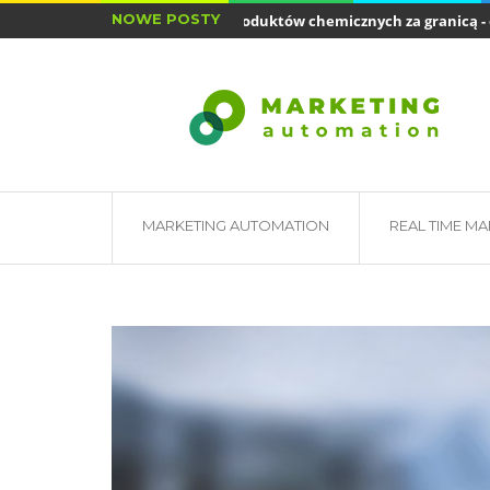
NOWE POSTY
Sprzedaż produktów chemicznych za granicą - o...
Jak mogę naładować baterię smartfona, aby...
MARKETING AUTOMATION
REAL TIME M