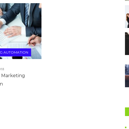
NG AUTOMATION
018
w Marketing
on