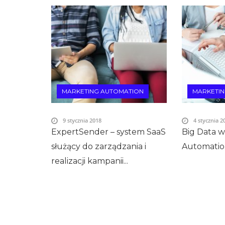
MARKETING AUTOMATION
MARKETI
9 stycznia 2018
4 stycznia 2
ExpertSender – system SaaS
Big Data 
służący do zarządzania i
Automati
realizacji kampanii...