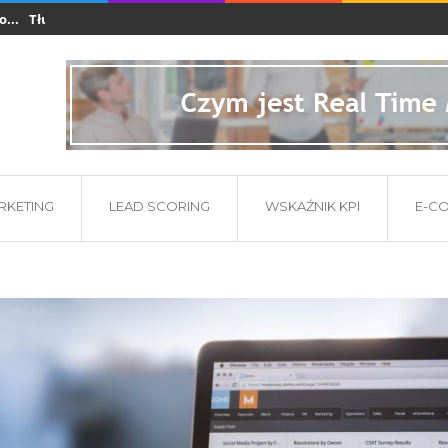
Tłumaczenia dla branży e-commerce i startupów...
Co powinna zawier
ARKETING
LEAD SCORING
WSKAŹNIK KPI
E-C