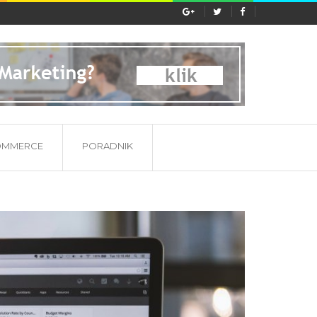
ać etykieta substancji...
OMMERCE
PORADNIK