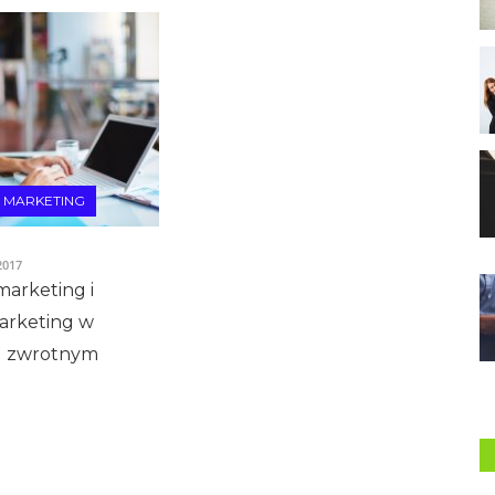
E MARKETING
2017
marketing i
arketing w
u zwrotnym