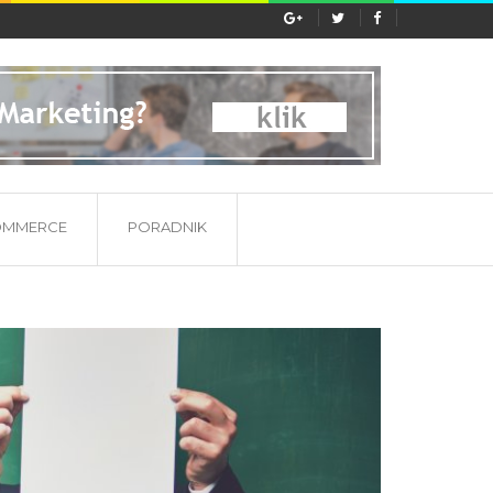
ać etykieta substancji...
OMMERCE
PORADNIK