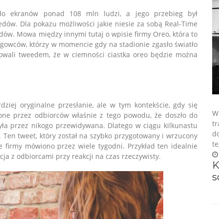
do ekranów ponad 108 mln ludzi, a jego przebieg był
ów. Dla pokazu możliwości jakie niesie za sobą Real-Time
dów. Mowa między innymi tutaj o wpisie firmy Oreo, która to
ngowców, którzy w momencie gdy na stadionie zgasło światło
gowali tweedem, że w ciemności ciastka oreo będzie można
dziej oryginalne przesłanie, ale w tym kontekście, gdy się
W 
one przez odbiorców właśnie z tego powodu, że doszło do
t
 była przez nikogo przewidywana. Dlatego w ciągu kilkunastu
d
 Ten tweet, który został na szybko przygotowany i wrzucony
te
cie firmy mówiono przez wiele tygodni. Przykład ten idealnie
ja z odbiorcami przy reakcji na czas rzeczywisty.
K
s