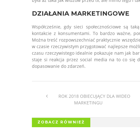
była aż taka jak widzów przed tv, ale mimo tego i ta
DZIAŁANIA MARKETINGOWE
Współcześnie, gdy sieci społecznościowe są taką
kontakcie z konsumentami. To bardzo ważne, poni
Można treść rozpowszechniać praktycznie wszędzie
w czasie rzeczywistym przygotować najlepsze możli
czasu rzeczywistego idealnie pokazuje nam jak bar
staje si reakcja przez social media na to co si
dopasowanie do zdarzeń.
ROK 2018 OBIECUJĄCY DLA WIDEO
MARKETINGU
ZOBACZ RÓWNIEŻ