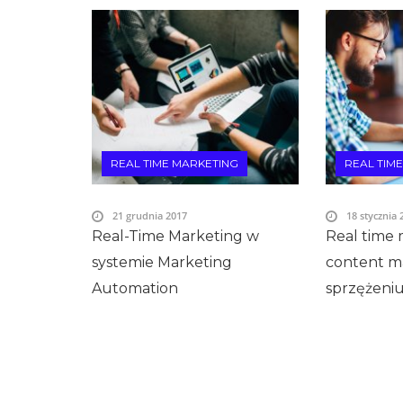
REAL TIME MARKETING
REAL TIM
21 grudnia 2017
18 stycznia 
Real-Time Marketing w
Real time 
systemie Marketing
content m
Automation
sprzężeni