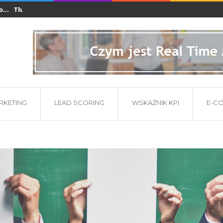
łumaczenia dla branży e-commerce i startupów...
Co powinna zawier
ARKETING
LEAD SCORING
WSKAŹNIK KPI
E-C