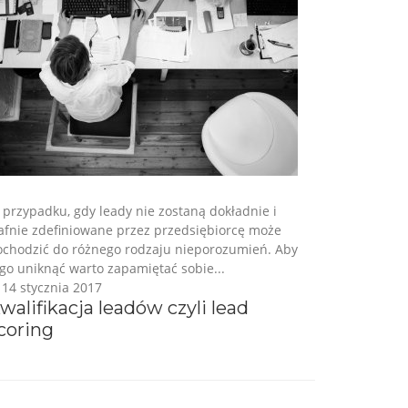
przypadku, gdy leady nie zostaną dokładnie i
rafnie zdefiniowane przez przedsiębiorcę może
ochodzić do różnego rodzaju nieporozumień. Aby
go uniknąć warto zapamiętać sobie...
14 stycznia 2017
walifikacja leadów czyli lead
coring