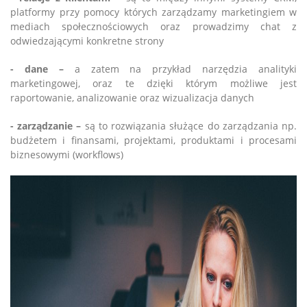
platformy przy pomocy których zarządzamy marketingiem w
mediach społecznościowych oraz prowadzimy chat z
odwiedzającymi konkretne strony
- dane –
a zatem na przykład narzędzia analityki
marketingowej, oraz te dzięki którym możliwe jest
raportowanie, analizowanie oraz wizualizacja danych
- zarządzanie –
są to rozwiązania służące do zarządzania np.
budżetem i finansami, projektami, produktami i procesami
biznesowymi (workflows)