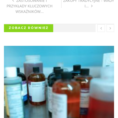
ZASTOSOWANIE I
ZAKUPY TRADYCYJNE - WADY
PRZYKŁADY KLUCZOWYCH
I...
WSKAŹNIKÓW...
ZOBACZ RÓWNIEŻ