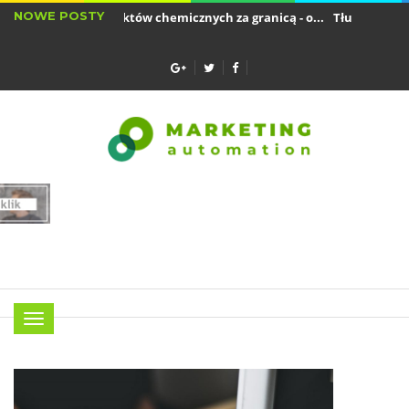
NOWE POSTY
Sprzedaż produktów chemicznych za granicą - o...
Tłumaczenia dla b
Jak mogę naładować baterię smartfona, aby...
Menu